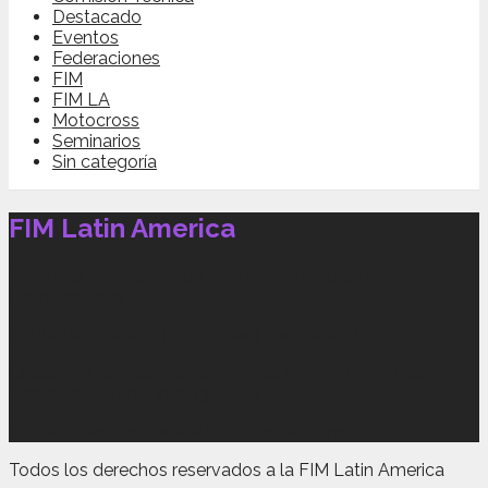
Destacado
Eventos
Federaciones
FIM
FIM LA
Motocross
Seminarios
Sin categoría
FIM Latin America
Somos el ente rector del motociclismo deportivo en
Latinoamérica.
Route de Suisse 11 | 1295 Mies | Switzerland
Direccion General: Jirón Bolognesi N° 313-4 A/1, Plaza de
Armas de Surco. Lima 33 PERU
E-mail: direccion.generalfimla@gmail.com
Todos los derechos reservados a la FIM Latin America