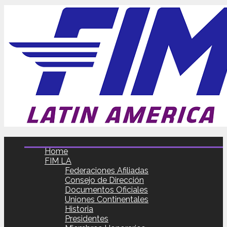
Home
FIM LA
Federaciones Afiliadas
Consejo de Dirección
Documentos Oficiales
Uniones Continentales
Historia
Presidentes