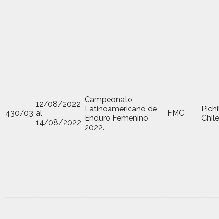
Campeonato
12/08/2022
Latinoamericano de
Pich
430/03
al
FMC
Enduro Femenino
Chile
14/08/2022
2022.