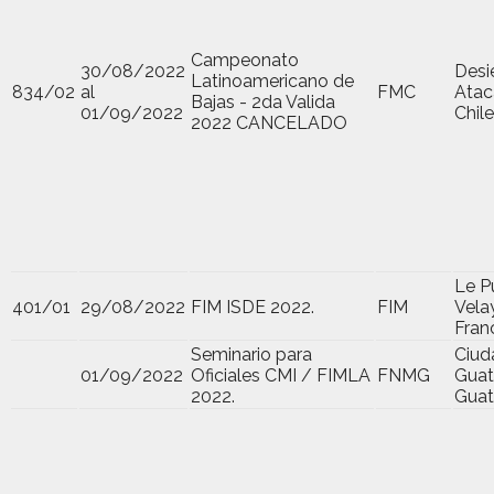
Campeonato
30/08/2022
Desi
Latinoamericano de
834/02
al
FMC
Ata
Bajas - 2da Valida
01/09/2022
Chile
2022 CANCELADO
Le P
401/01
29/08/2022
FIM ISDE 2022.
FIM
Vela
Fran
Seminario para
Ciud
01/09/2022
Oficiales CMI / FIMLA
FNMG
Guat
2022.
Gua