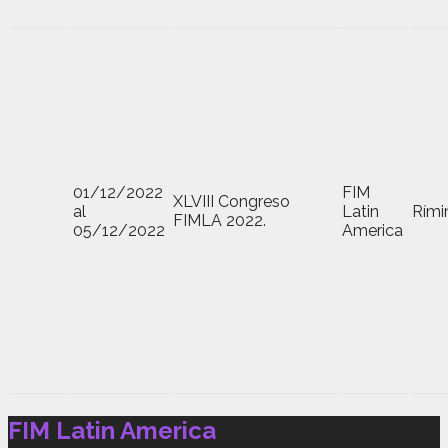
01/12/2022
FIM
XLVIII Congreso
al
Latin
Rímin
FIMLA 2022.
05/12/2022
America
FIM Latin America