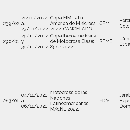
21/10/2022
Copa FIM Latin
Perei
239/02
al
America de Minicross
CFM
Colo
23/10/2022
2022. CANCELADO.
29/10/2022
Copa Iberoamericana
La B
290/01
y
de Motocross Clase:
RFME
Esp
30/10/2022
85cc 2022.
Motocross de las
04/11/2022
Jara
Naciones
283/01
al
FDM
Repu
Latinoamericanas -
06/11/2022
Domi
MXdNL 2022.