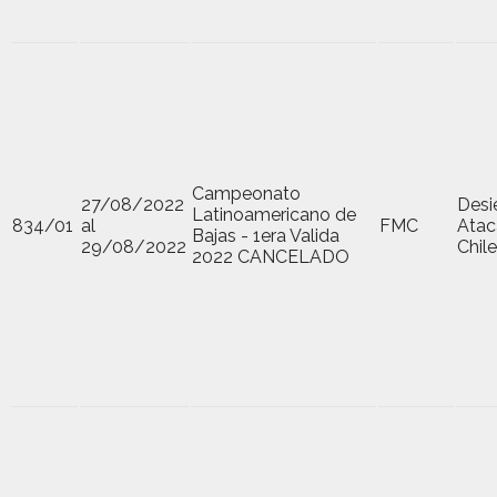
Campeonato
27/08/2022
Desi
Latinoamericano de
834/01
al
FMC
Ata
Bajas - 1era Valida
29/08/2022
Chile
2022 CANCELADO