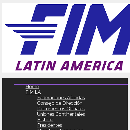
Home
FIM LA
Federaciones Afiliadas
Consejo de Dirección
Documentos Oficiales
Uniones Continentales
Historia
Presidentes