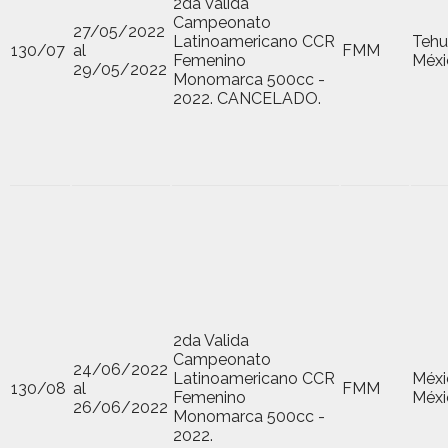
2da Valida
Campeonato
27/05/2022
Latinoamericano CCR
Tehu
130/07
al
FMM
Femenino
Méxi
29/05/2022
Monomarca 500cc -
2022. CANCELADO.
2da Valida
Campeonato
24/06/2022
Latinoamericano CCR
Méxi
130/08
al
FMM
Femenino
Méxi
26/06/2022
Monomarca 500cc -
2022.