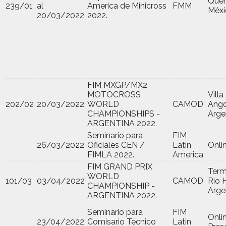
Quer
239/01
al
America de Minicross
FMM
Méxi
20/03/2022
2022.
FIM MXGP/MX2
MOTOCROSS
Villa
202/02
20/03/2022
WORLD
CAMOD
Ango
CHAMPIONSHIPS -
Arge
ARGENTINA 2022.
Seminario para
FIM
26/03/2022
Oficiales CEN /
Latin
Onli
FIMLA 2022.
America
FIM GRAND PRIX
Term
WORLD
101/03
03/04/2022
CAMOD
Rio 
CHAMPIONSHIP -
Arge
ARGENTINA 2022.
Seminario para
FIM
Onli
23/04/2022
Comisario Técnico
Latin