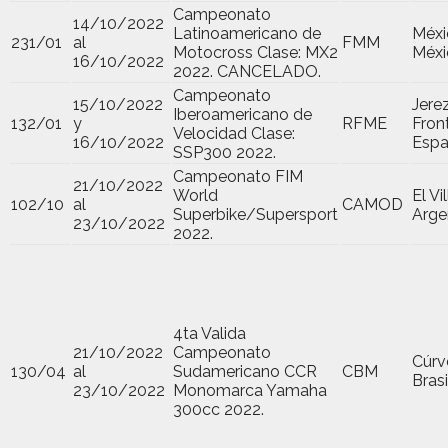
Campeonato
14/10/2022
Latinoamericano de
Méxi
231/01
al
FMM
Motocross Clase: MX2
Méxi
16/10/2022
2022. CANCELADO.
Campeonato
15/10/2022
Jerez
Iberoamericano de
132/01
y
RFME
Fron
Velocidad Clase:
16/10/2022
Esp
SSP300 2022.
Campeonato FIM
21/10/2022
World
El Vi
102/10
al
CAMOD
Superbike/Supersport
Arge
23/10/2022
2022.
4ta Valida
21/10/2022
Campeonato
Cúrv
130/04
al
Sudamericano CCR
CBM
Brasi
23/10/2022
Monomarca Yamaha
300cc 2022.