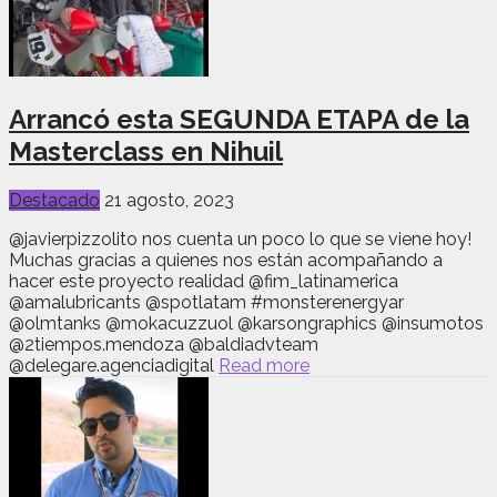
Arrancó esta SEGUNDA ETAPA de la
Masterclass en Nihuil
Destacado
21 agosto, 2023
@javierpizzolito nos cuenta un poco lo que se viene hoy!
Muchas gracias a quienes nos están acompañando a
hacer este proyecto realidad @fim_latinamerica
@amalubricants @spotlatam #monsterenergyar
@olmtanks @mokacuzzuol @karsongraphics @insumotos
@2tiempos.mendoza @baldiadvteam
@delegare.agenciadigital
Read more