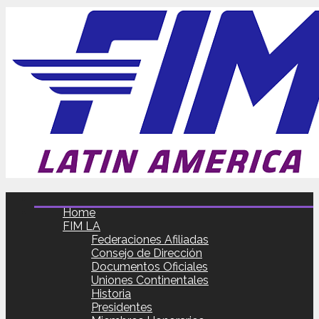
Home
FIM LA
Federaciones Afiliadas
Consejo de Dirección
Documentos Oficiales
Uniones Continentales
Historia
Presidentes