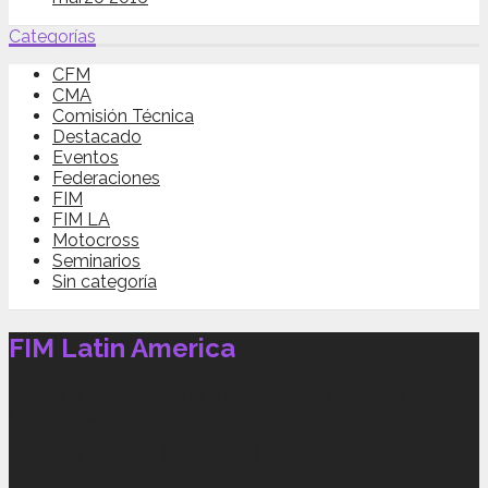
Categorías
CFM
CMA
Comisión Técnica
Destacado
Eventos
Federaciones
FIM
FIM LA
Motocross
Seminarios
Sin categoría
FIM Latin America
Somos el ente rector del motociclismo deportivo en
Latinoamérica.
Route de Suisse 11 | 1295 Mies | Switzerland