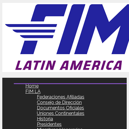
Home
FIM LA
Federaciones Afiliadas
Consejo de Dirección
Documentos Oficiales
Uniones Continentales
Historia
Presidentes