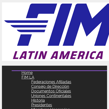
Home
FIM LA
Federaciones Afiliadas
Consejo de Dirección
Documentos Oficiales
Uniones Continentales
Historia
Presidentes