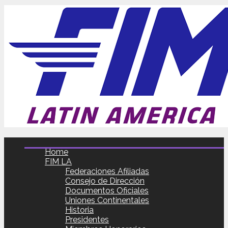
Home
FIM LA
Federaciones Afiliadas
Consejo de Dirección
Documentos Oficiales
Uniones Continentales
Historia
Presidentes