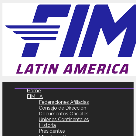
Home
FIM LA
Federaciones Afiliadas
Consejo de Dirección
Documentos Oficiales
Uniones Continentales
Historia
Presidentes