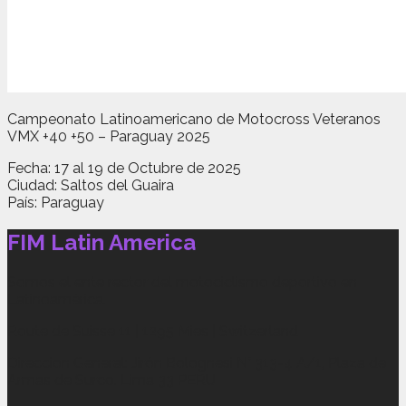
Campeonato Latinoamericano de Motocross Veteranos
VMX +40 +50 – Paraguay 2025
Fecha: 17 al 19 de Octubre de 2025
Ciudad: Saltos del Guaira
País: Paraguay
FIM Latin America
Somos el ente rector del motociclismo deportivo en
Latinoamérica.
Route de Suisse 11 | 1295 Mies | Switzerland
Direccion General: Jirón Bolognesi N° 313-4 A/1, Plaza de
Armas de Surco. Lima 33 PERU