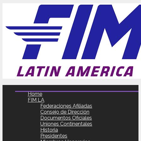
Home
FIM LA
Federaciones Afiliadas
Consejo de Dirección
Documentos Oficiales
Uniones Continentales
Historia
Presidentes