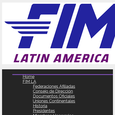
Home
FIM LA
Federaciones Afiliadas
Consejo de Dirección
Documentos Oficiales
Uniones Continentales
Historia
Presidentes