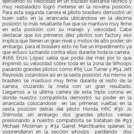
ejerciendo su velocidad en un trazado bastante técnico y
muy resbaladizo logró meterse en la novena posición.
Para esta segunda carrera el piloto brasilero demostró un
buen salto en la arrancada ubicándose en la décima
posición; lo más resaltante fue que se mantuvo muy firme
en esta posición con su manejo y velocidad. Cabe
destacar que los primeros diez pilotos son factory eso
implica que tienen un gran nivel y motos de alto poder; sin
embargo, para el brasilero esto no fue un impedimento ya
que estuvo luchando contra ellos durante toda la carrera.
#166 Enzo López sabía que podía dar mas por lo que
imprimió su velocidad sobre toda en la zona de Whoops
pasando grandes pilotos como #65 Lux Turner y #54 Jett
Reynolds colándose así en la sexta posición; Así mismo el
brasilero se mantuvo muy firme durante el resto de la
carrera, cruzando la meta con un gran resultado.
Llegamos a la última carrera de esta triple corona en
donde nuestro compatriota demostró su poder en la
arrancada colocándose en las primeras vueltas en la
sexta posición detrás del piloto Honda HRC #30 Jo
Shimoda; sin embargo dos grandes pilotos venían
presionando a nuestro compatriota se trataban de #93
Michael Mosiman y #34 Garret Marchbanks quienes lo
sorprendieron en la sección whoops perdiendo dos