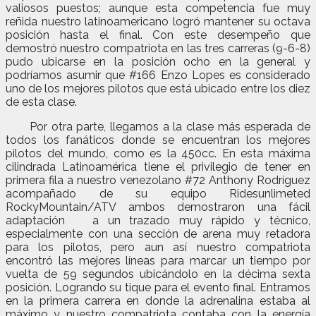
valiosos puestos; aunque esta competencia fue muy
reñida nuestro latinoamericano logró mantener su octava
posición hasta el final. Con este desempeño que
demostró nuestro compatriota en las tres carreras (9-6-8)
pudo ubicarse en la posición ocho en la general y
podríamos asumir que #166 Enzo Lopes es considerado
uno de los mejores pilotos que está ubicado entre los diez
de esta clase.
Por otra parte, llegamos a la clase más esperada de
todos los fanáticos donde se encuentran los mejores
pilotos del mundo, como es la 450cc. En esta máxima
cilindrada Latinoamérica tiene el privilegio de tener en
primera fila a nuestro venezolano #72 Anthony Rodríguez
acompañado de su equipo Ridesunlimeted
RockyMountain/ATV ambos demostraron una fácil
adaptación a un trazado muy rápido y técnico,
especialmente con una sección de arena muy retadora
para los pilotos, pero aun así nuestro compatriota
encontró las mejores líneas para marcar un tiempo por
vuelta de 59 segundos ubicándolo en la décima sexta
posición. Logrando su tique para el evento final. Entramos
en la primera carrera en donde la adrenalina estaba al
máximo y nuestro compatriota contaba con la energía