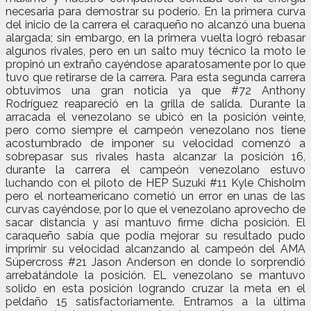
necesaria para demostrar su poderío. En la primera curva
del inicio de la carrera el caraqueño no alcanzó una buena
alargada; sin embargo, en la primera vuelta logró rebasar
algunos rivales, pero en un salto muy técnico la moto le
propinó un extraño cayéndose aparatosamente por lo que
tuvo que retirarse de la carrera. Para esta segunda carrera
obtuvimos una gran noticia ya que #72 Anthony
Rodríguez reapareció en la grilla de salida. Durante la
arracada el venezolano se ubicó en la posición veinte,
pero como siempre el campeón venezolano nos tiene
acostumbrado de imponer su velocidad comenzó a
sobrepasar sus rivales hasta alcanzar la posición 16,
durante la carrera el campeón venezolano estuvo
luchando con el piloto de HEP Suzuki #11 Kyle Chisholm
pero el norteamericano cometió un error en unas de las
curvas cayéndose, por lo que el venezolano aprovecho de
sacar distancia y así mantuvo firme dicha posición. El
caraqueño sabía que podía mejorar su resultado pudo
imprimir su velocidad alcanzando al campeón del AMA
Súpercross #21 Jason Anderson en donde lo sorprendió
arrebatándole la posición. EL venezolano se mantuvo
solido en esta posición logrando cruzar la meta en el
peldaño 15 satisfactoriamente. Entramos a la última