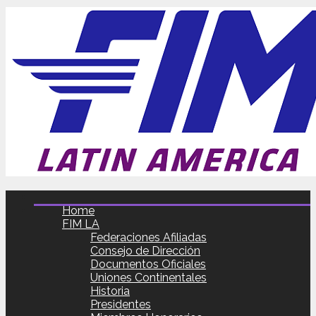
Home
FIM LA
Federaciones Afiliadas
Consejo de Dirección
Documentos Oficiales
Uniones Continentales
Historia
Presidentes