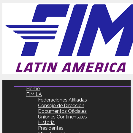
Home
FIM LA
Federaciones Afiliadas
Consejo de Dirección
Documentos Oficiales
Uniones Continentales
Historia
Presidentes