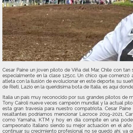
Cesar Paine un joven piloto de Viña del Mar, Chile con 
especialmente en la clase 125cc. Un chico que comenzó a
atleta con la ilusión de evolucionar en este deporte, su sue
de Rieti, Lazio en la queridísima bota de Italia, es aquí don
Italia un país muy reconocido por sus grandes pilotos de 
Tony Cairoli nueve veces campeón mundial y la actual pil
esta gran travesía para nuestro compatriota. Cesar Paine
resaltantes podríamos mencionar Lacroce 2019-2021, Ca
como Yamaha, KTM y hoy en día compite en una poderosa
campeonato italiano siendo su mejor actuación en el año
continuar su crecimiento profesional no se quedó ahí, ya 