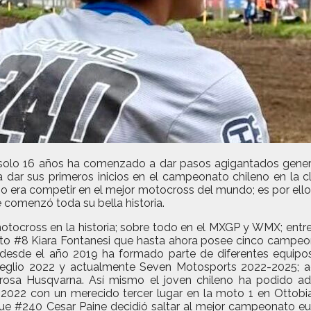
tan solo 16 años ha comenzado a dar pasos agigantados ge
 dar sus primeros inicios en el campeonato chileno en la 
ño era competir en el mejor motocross del mundo; es por ello c
de comenzó toda su bella historia.
motocross en la historia; sobre todo en el MXGP y WMX; entr
oto #8 Kiara Fontanesi que hasta ahora posee cinco campeon
 desde el año 2019 ha formado parte de diferentes equipos
reglio 2022 y actualmente Seven Motosports 2022-2025; a
 Husqvarna. Así mismo el joven chileno ha podido adap
 2022 con un merecido tercer lugar en la moto 1 en Ottobi
que #240 Cesar Paine decidió saltar al mejor campeonato eu