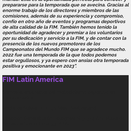
prepararse para la temporada que se avecina. Gracias al
enorme trabajo de los directores y miembros de las
comisiones, además de su experiencia y compromiso,
confío en otro año de eventos y programas deportivos
de alta calidad de la FIM. También hemos tenido la
oportunidad de agradecer y premiar a los voluntarios
por su dedicación y servicio a la FIM, y de contar con la
presencia de los nuevos promotores de los
Campeonatos del Mundo FIM que se agradece mucho.
2022 fue una temporada de la que todos podemos
estar orgullosos, y ya espero con ansias otra temporada
positiva y emocionante en 2023”.
FIM Latin America
Somos el ente rector del motociclismo deportivo en
Latinoamérica.
Route de Suisse 11 | 1295 Mies | Switzerland
Direccion General: Jirón Bolognesi N° 313-4 A/1, Plaza de
Armas de Surco. Lima 33 PERU