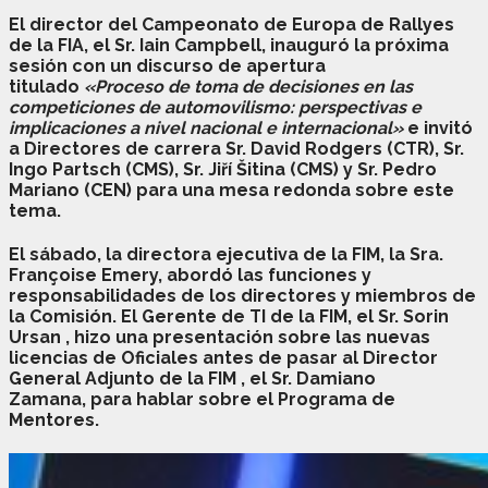
El director del Campeonato de Europa de Rallyes
de la FIA,
el Sr. Iain Campbell,
inauguró la próxima
sesión con un discurso de apertura
titulado
«Proceso de toma de decisiones en las
competiciones de automovilismo: perspectivas e
implicaciones a nivel nacional e internacional»
e invitó
a
Directores de carrera
Sr. David Rodgers
(CTR),
Sr.
Ingo Partsch
(CMS),
Sr. Jiří Šitina
(CMS) y
Sr. Pedro
Mariano
(CEN)
para una mesa redonda sobre este
tema.
El sábado, la directora ejecutiva de la FIM,
la Sra.
Françoise Emery,
abordó las funciones y
responsabilidades de los directores y miembros de
la Comisión. El Gerente de TI de la FIM,
el Sr. Sorin
Ursan
, hizo una presentación sobre las nuevas
licencias de Oficiales antes de pasar al Director
General Adjunto de la FIM
, el Sr. Damiano
Zamana,
para hablar sobre el Programa de
Mentores.