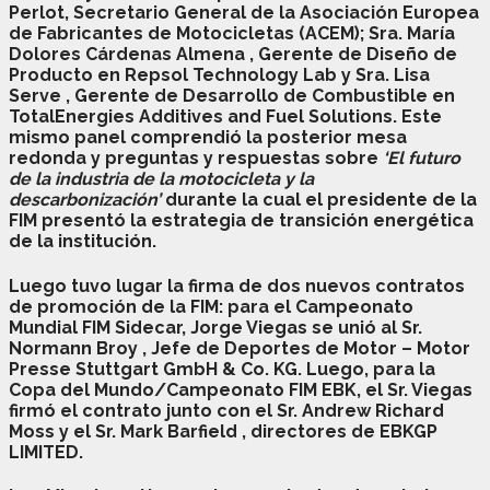
Perlot,
Secretario General de la Asociación Europea
de Fabricantes de Motocicletas (ACEM);
Sra. María
Dolores Cárdenas Almena
, Gerente de Diseño de
Producto en Repsol Technology Lab y
Sra. Lisa
Serve
, Gerente de Desarrollo de Combustible en
TotalEnergies Additives and Fuel Solutions. Este
mismo panel comprendió la posterior mesa
redonda y preguntas y respuestas sobre
‘El futuro
de la industria de la motocicleta y la
descarbonización’
durante la cual el presidente de la
FIM presentó la estrategia de transición energética
de la institución.
Luego tuvo lugar la firma de dos nuevos contratos
de promoción de la FIM: para el Campeonato
Mundial FIM Sidecar, Jorge Viegas se unió al
Sr.
Normann Broy
, Jefe de Deportes de Motor – Motor
Presse Stuttgart GmbH & Co. KG. Luego, para la
Copa del Mundo/Campeonato FIM EBK, el Sr. Viegas
firmó el contrato junto con
el Sr. Andrew Richard
Moss
y
el Sr. Mark Barfield
, directores de EBKGP
LIMITED.