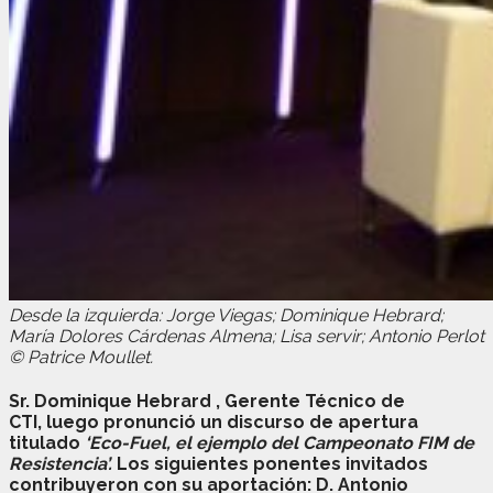
Desde la izquierda: Jorge Viegas; Dominique Hebrard;
María Dolores Cárdenas Almena; Lisa servir; Antonio Perlot
© Patrice Moullet.
Sr. Dominique Hebrard
, Gerente Técnico de
CTI,
luego pronunció un discurso de apertura
titulado
‘Eco-Fuel, el ejemplo del Campeonato FIM de
Resistencia’.
Los siguientes ponentes invitados
contribuyeron con su aportación:
D. Antonio