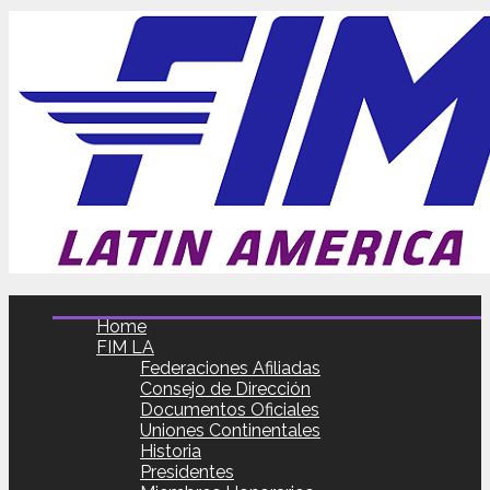
Home
FIM LA
Federaciones Afiliadas
Consejo de Dirección
Documentos Oficiales
Uniones Continentales
Historia
Presidentes