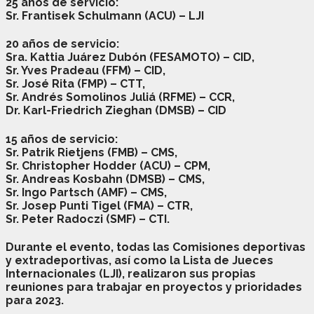
25 años de servicio:
Sr. Frantisek Schulmann
(ACU) – LJI
20 años de servicio:
Sra. Kattia Juárez Dubón
(FESAMOTO) – CID,
Sr. Yves Pradeau
(FFM) – CID,
Sr. José Rita
(FMP)
– CTT,
Sr. Andrés Somolinos Juliá
(RFME) – CCR,
Dr. Karl-Friedrich Zieghan
(DMSB) – CID
15 años de servicio:
Sr. Patrik Rietjens
(FMB) – CMS,
Sr. Christopher Hodder
(ACU) – CPM,
Sr. Andreas Kosbahn
(DMSB) – CMS,
Sr. Ingo Partsch
(AMF) – CMS,
Sr. Josep Punti Tigel
(FMA) – CTR,
Sr. Peter Radoczi
(SMF)
– CTI.
Durante el evento, todas las Comisiones deportivas
y extradeportivas, así como la Lista de Jueces
Internacionales (LJI), realizaron sus propias
reuniones para trabajar en proyectos y prioridades
para 2023.