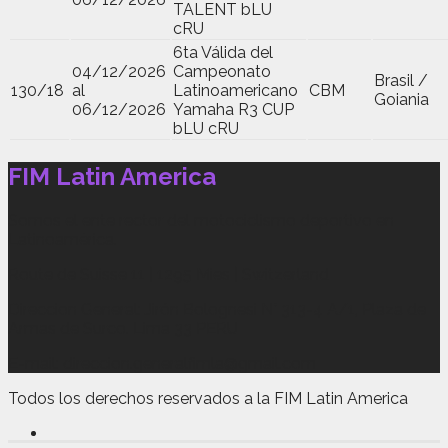
TALENT bLU
cRU
6ta Válida del
04/12/2026
Campeonato
Brasil /
130/18
al
Latinoamericano
CBM
Goiania
06/12/2026
Yamaha R3 CUP
bLU cRU
FIM Latin America
Somos el ente rector del motociclismo deportivo en
Latinoamérica.
Route de Suisse 11 | 1295 Mies | Switzerland
Direccion General: Jirón Bolognesi N° 313-4 A/1, Plaza de
Armas de Surco. Lima 33 PERU
E-mail: direccion.generalfimla@gmail.com
Todos los derechos reservados a la FIM Latin America