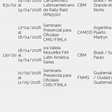
14/04/2026
Campeonato
Brasil / R
831/02
al
Latinoamericano
CBM
Grande d
19/04/2026
de Rally Raid
Norte
(RN1500)
Seminario
17/04/2026
Argentina
Presencial para
al
CAMOD
Puerto
Oficiales
18/04/2026
Madryn
CMS/FIMLA
1ra Válida
18/04/2026
MotoMini FIM
Brasil / S
130/20
al
CBM
Latin America
Paulo
19/04/2026
Series
Seminario
10/05/2026
Guatemal
Presencial para
al
FNMG
/ Ciudad 
Oficiales
11/05/2026
Guatemal
CMS/FIMLA