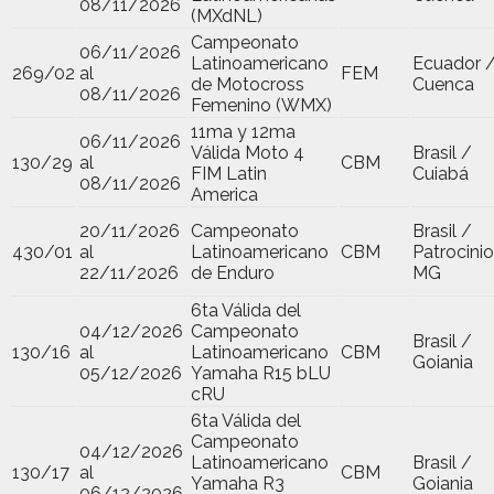
08/11/2026
(MXdNL)
Campeonato
06/11/2026
Latinoamericano
Ecuador 
269/02
al
FEM
de Motocross
Cuenca
08/11/2026
Femenino (WMX)
11ma y 12ma
06/11/2026
Válida Moto 4
Brasil /
130/29
al
CBM
FIM Latin
Cuiabá
08/11/2026
America
20/11/2026
Campeonato
Brasil /
430/01
al
Latinoamericano
CBM
Patrocinio
22/11/2026
de Enduro
MG
6ta Válida del
04/12/2026
Campeonato
Brasil /
130/16
al
Latinoamericano
CBM
Goiania
05/12/2026
Yamaha R15 bLU
cRU
6ta Válida del
Campeonato
04/12/2026
Latinoamericano
Brasil /
130/17
al
CBM
Yamaha R3
Goiania
06/12/2026