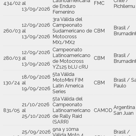
Latinoamericana
Chile /
434/02
al
FMC
de Enduro
Pichilemu
13/09/2026
Femenino
3ra Válida del
12/09/2026
Campeonato
Brasil /
260/03
al
Sudamericano de
CBM
Brumadin
13/09/2026
Motocross
MX1/MX2
Campeonato
12/09/2026
Latinoamericano
Brasil /
280/03
al
CBM
de Motocross
Brumadin
13/09/2026
YZ125 bLU cRU
5ta Válida
18/09/2026
MotoMini FIM
Brasil / S
130/24
al
CBM
Latin America
Paulo
19/09/2026
Series
5ta Válida del
21/10/2026
Campeonato
Argentina
831/05
al
Latinoamericano
CAMOD
San Juan
25/10/2026
de Rally Raid
(SARR)
9na y 10ma
25/09/2026
Brasil /
Válida Moto 4