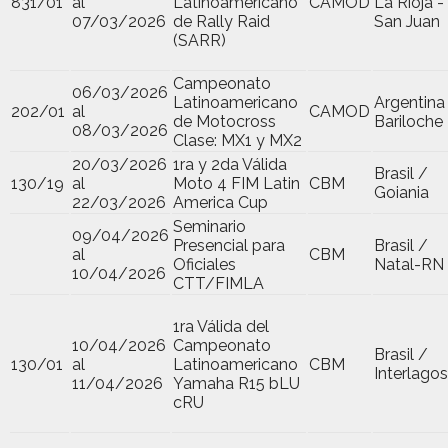
831/01
al
Latinoamericano
CAMOD
La Rioja -
07/03/2026
de Rally Raid
San Juan
(SARR)
Campeonato
06/03/2026
Latinoamericano
Argentina
202/01
al
CAMOD
de Motocross
Bariloche
08/03/2026
Clase: MX1 y MX2
20/03/2026
1ra y 2da Válida
Brasil /
130/19
al
Moto 4 FIM Latin
CBM
Goiania
22/03/2026
America Cup
Seminario
09/04/2026
Presencial para
Brasil /
al
CBM
Oficiales
Natal-RN
10/04/2026
CTT/FIMLA
1ra Válida del
10/04/2026
Campeonato
Brasil /
130/01
al
Latinoamericano
CBM
Interlagos
11/04/2026
Yamaha R15 bLU
cRU