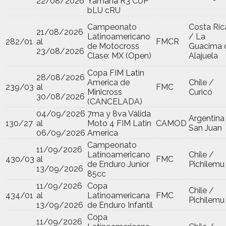
22/08/2026
Yamaha R3 CUP
bLU cRU
Campeonato
Costa Ric
21/08/2026
Latinoamericano
/ La
282/01
al
FMCR
de Motocross
Guacima 
23/08/2026
Clase: MX (Open)
Alajuela
Copa FIM Latin
28/08/2026
America de
Chile /
239/03
al
FMC
Minicross
Curicó
30/08/2026
(CANCELADA)
04/09/2026
7ma y 8va Válida
Argentina
130/27
al
Moto 4 FIM Latin
CAMOD
San Juan
06/09/2026
America
Campeonato
11/09/2026
Latinoamericano
Chile /
430/03
al
FMC
de Enduro Junior
Pichilemu
13/09/2026
85cc
11/09/2026
Copa
Chile /
434/01
al
Latinoamericana
FMC
Pichilemu
13/09/2026
de Enduro Infantil
Copa
11/09/2026